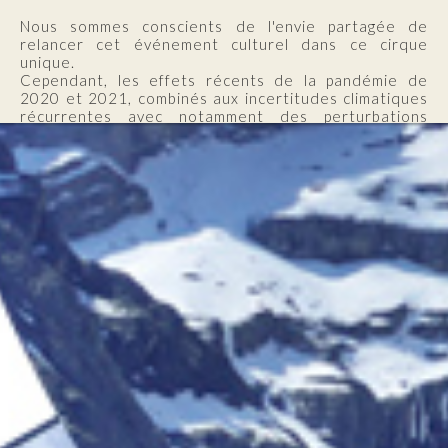
Nous sommes conscients de l'envie partagée de
relancer cet événement culturel dans ce cirque
unique.
Cependant, les effets récents de la pandémie de
2020 et 2021, combinés aux incertitudes climatiques
récurrentes avec notamment des perturbations
orageuses calamiteuses en 2022, et aux enjeux
environnementaux liés à la haute valeur patrimoniale
d’un site aussi précieux, nous obligent à repenser la
manière dont cet événement d'envergure est
organisé, après tant d'années.
Ces conditions imposent d’envisager une gouvernance
nouvelle de festival en l’ancrant dans une action
territoriale volontariste, capable de répondre au
mieux aux transitions et défis actuels et futurs pour
ces montagnes et aux attentes des habitants et des
publics.
Malgré l’accompagnement sans faille du département
des Hautes-Pyrénées, de la région Occitanie et de
l’État, il faut dorénavant réfléchir à une forme de
festival et à un modèle économique plus solides,
moins vulnérables aux aléas climatiques et à l'inflation