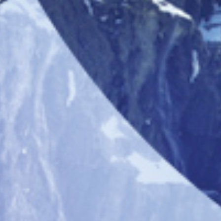
constante des coûts d'organisation.
Nous sommes aussi conscients qu’en 2024, un
évènement culturel d’une telle ampleur dans un site
aux enjeux multiples, ne peut plus être piloté
uniquement par trois bénévoles.
Le Bureau du Festival œuvre à retrouver l’équilibre
financier, et remercie tous ses fidèles soutiens dans
cette démarche, et tout particulièrement le
Département des Hautes-Pyrénées, la Région
Occitanie, les divers représentants de l’État, le Parc
national des Pyrénées, la CCPVG, les communes de
Gèdre-Gavarnie, Luz-St-Sauveur, et le programme
Leader.
Soyez assurés de notre détermination, au nom de
tous ceux qui ont créé, organisé, animé et fait vivre ce
festival, à trouver des solutions au niveau territorial
pour que le festival lui reste acquis dans les années à
venir.
Bien sincèrement.
Le bureau du festival de Gavarnie.