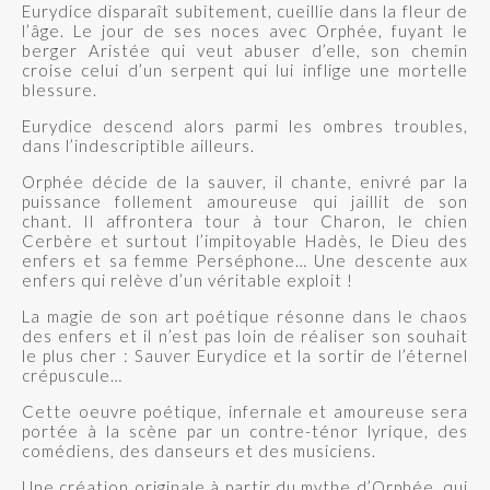
Eurydice disparaît subitement, cueillie dans la fleur de
l’âge. Le jour de ses noces avec Orphée, fuyant le
berger Aristée qui veut abuser d’elle, son chemin
croise celui d’un serpent qui lui inflige une mortelle
blessure.
Eurydice descend alors parmi les ombres troubles,
dans l’indescriptible ailleurs.
Orphée décide de la sauver, il chante, enivré par la
puissance follement amoureuse qui jaillit de son
chant. Il affrontera tour à tour Charon, le chien
Cerbère et surtout l’impitoyable Hadès, le Dieu des
enfers et sa femme Perséphone… Une descente aux
enfers qui relève d’un véritable exploit !
La magie de son art poétique résonne dans le chaos
des enfers et il n’est pas loin de réaliser son souhait
le plus cher : Sauver Eurydice et la sortir de l’éternel
crépuscule…
Cette oeuvre poétique, infernale et amoureuse sera
portée à la scène par un contre-ténor lyrique, des
comédiens, des danseurs et des musiciens.
Une création originale à partir du mythe d’Orphée, qui